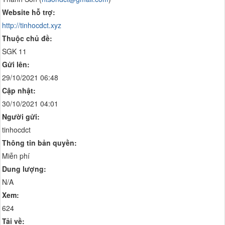
Website hỗ trợ:
http://tinhocdct.xyz
Thuộc chủ đề:
SGK 11
Gửi lên:
29/10/2021 06:48
Cập nhật:
30/10/2021 04:01
Người gửi:
tinhocdct
Thông tin bản quyền:
Miễn phí
Dung lượng:
N/A
Xem:
624
Tải về: