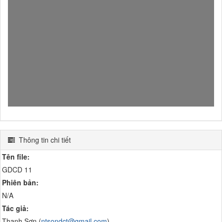
Thông tin chi tiết
Tên file:
GDCD 11
Phiên bản:
N/A
Tác giả:
Thanh Sơn (
ntsondct@gmail.com
)