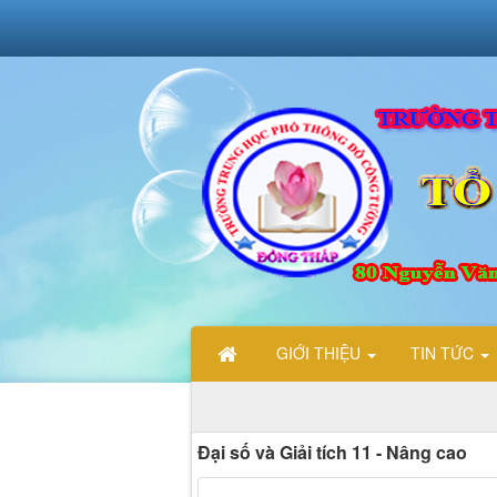
GIỚI THIỆU
TIN TỨC
Đại số và Giải tích 11 - Nâng cao