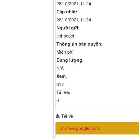
28/10/2021 11:24
Cập nhật:
28/10/2021 11:24
Người gửi:
tinhocdct
Thông tin bản quyền:
Miễn phí
Dung lượng:
N/A
Xem:
617
Tải về:
0
Tải về
Từ drive.google.com: