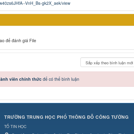
gj-Lw40zs6JHfA--VnH_Bs-gk2X_aek/view
sao để đánh giá File
ành viên chính thức
để có thể bình luận
TRƯỜNG TRUNG HỌC PHỔ THÔNG ĐỖ CÔNG TƯỜNG
TỔ TIN HỌC