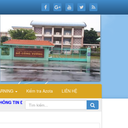
ARNING
Kiểm tra Azota
LIÊN HỆ
TIN ĐIỆN TỬ TỔ TIN HỌC TRƯỜNG THPT ĐỖ CÔNG TƯỜNG