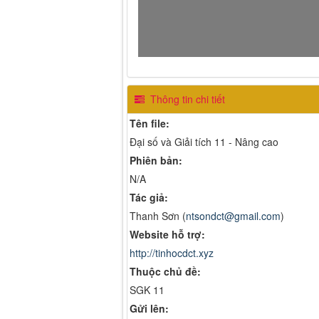
Thông tin chi tiết
Tên file:
Đại số và Giải tích 11 - Nâng cao
Phiên bản:
N/A
Tác giả:
Thanh Sơn (
ntsondct@gmail.com
)
Website hỗ trợ:
http://tinhocdct.xyz
Thuộc chủ đề:
SGK 11
Gửi lên: