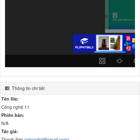
Thông tin chi tiết
Tên file:
Công nghệ 11
Phiên bản:
N/A
Tác giả:
Thanh Sơn (
ntsondct@gmail.com
)