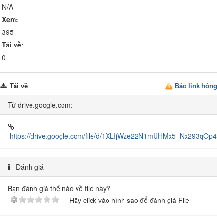
N/A
Xem:
395
Tải về:
0
Tải về
Báo link hỏng
Từ drive.google.com:
https://drive.google.com/file/d/1XLIjWze22N1mUHMx5_Nx293qOp4E
Đánh giá
Bạn đánh giá thế nào về file này?
Hãy click vào hình sao để đánh giá File