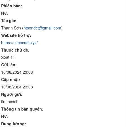
Phiên bản:
N/A
Tác giả:
Thanh Sơn (
ntsondct@gmail.com
)
Website hỗ trợ:
https://tinhocdct.xyz/
Thuộc chủ đề:
SGK 11
Gửi lên:
10/08/2024 23:08
Cập nhật:
10/08/2024 23:08
Người gửi:
tinhocdct
Thông tin bản quyền:
N/A
Dung lượng: