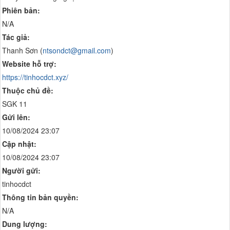
Phiên bản:
N/A
Tác giả:
Thanh Sơn (
ntsondct@gmail.com
)
Website hỗ trợ:
https://tinhocdct.xyz/
Thuộc chủ đề:
SGK 11
Gửi lên:
10/08/2024 23:07
Cập nhật:
10/08/2024 23:07
Người gửi:
tinhocdct
Thông tin bản quyền:
N/A
Dung lượng: