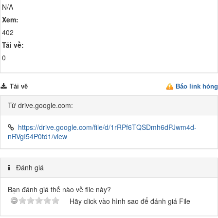
N/A
Xem:
402
Tải về:
0
Tải về
Báo link hỏng
Từ drive.google.com:
https://drive.google.com/file/d/1rRPf6TQSDmh6dPJwm4d-
nRVgI54P0td1/view
Đánh giá
Bạn đánh giá thế nào về file này?
Hãy click vào hình sao để đánh giá File