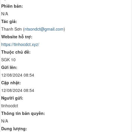
Phiên bản:
N/A
Tác giả:
Thanh Sơn (
ntsondct@gmail.com
)
Website hỗ trợ:
https://tinhocdct.xyz/
Thuộc chủ đề:
SGK 10
Gửi lên:
12/08/2024 08:54
Cập nhật:
12/08/2024 08:54
Người gửi:
tinhocdct
Thông tin bản quyền:
N/A
Dung lượng: