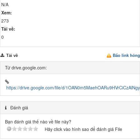
N/A
Xem:
273
Tải về:
0
Tải về
Báo link hỏng
Từ drive.google.com:
https://drive.google.com/file/d/1OAN0m5MaehOARu9HVrCiCzAlNgy
Đánh giá
Bạn đánh giá thế nào về file này?
Hãy click vào hình sao để đánh giá File