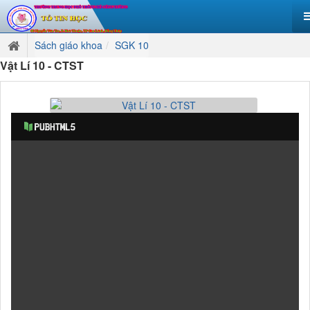
Sách giáo khoa
SGK 10
Vật Lí 10 - CTST