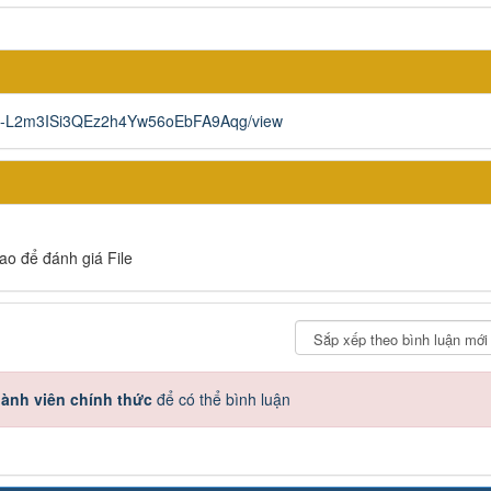
Go3u-L2m3ISi3QEz2h4Yw56oEbFA9Aqg/view
sao để đánh giá File
ành viên chính thức
để có thể bình luận