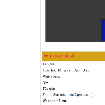
Thông tin chi tiết
Tên file:
Toán học 10 Tập 2 - Cánh Diều
Phiên bản:
N/A
Tác giả:
Thanh Sơn (
ntsondct@gmail.com
)
Website hỗ trợ: