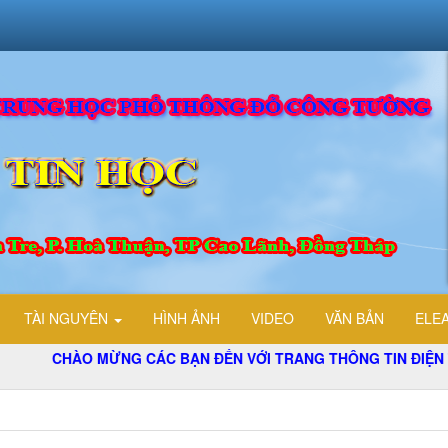
TÀI NGUYÊN
HÌNH ẢNH
VIDEO
VĂN BẢN
ELE
CHÀO MỪNG CÁC BẠN ĐẾN VỚI TRANG THÔNG TIN ĐIỆN TỬ 