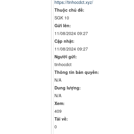
https://tinhocdct.xyz/
Thuộc chủ đề:
SGK 10
Gửi lên:
11/08/2024 09:27
Cập nhật:
11/08/2024 09:27
Người gửi:
tinhocdct
Thông tin bản quyền:
N/A
Dung lượng:
N/A
Xem:
409
Tải về:
0