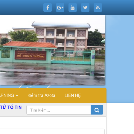
ARNING
Kiểm tra Azota
LIÊN HỆ
TỔ TIN HỌC TRƯỜNG THPT ĐỖ CÔNG TƯỜNG