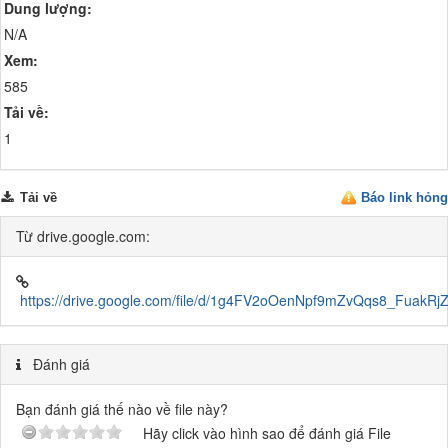
Dung lượng:
N/A
Xem:
585
Tải về:
1
Tải về
Báo link hỏng
Từ drive.google.com:
https://drive.google.com/file/d/1g4FV2oOenNpf9mZvQqs8_FuakRjZ
Đánh giá
Bạn đánh giá thế nào về file này?
Hãy click vào hình sao để đánh giá File