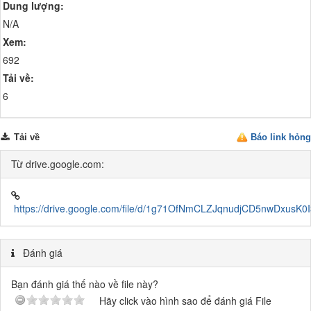
Dung lượng:
N/A
Xem:
692
Tải về:
6
Tải về
Báo link hỏng
Từ drive.google.com:
https://drive.google.com/file/d/1g71OfNmCLZJqnudjCD5nwDxusK0I
Đánh giá
Bạn đánh giá thế nào về file này?
Hãy click vào hình sao để đánh giá File