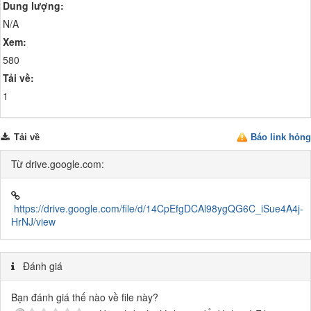
Dung lượng:
N/A
Xem:
580
Tải về:
1
Tải về
Báo link hỏng
Từ drive.google.com:
https://drive.google.com/file/d/14CpEfgDCAl98ygQG6C_iSue4A4j-
HrNJ/view
Đánh giá
Bạn đánh giá thế nào về file này?