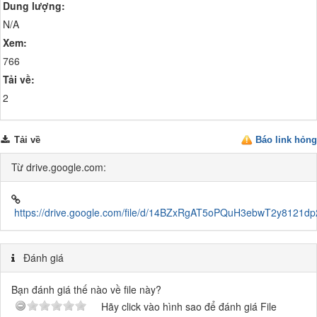
Dung lượng:
N/A
Xem:
766
Tải về:
2
Tải về
Báo link hỏng
Từ drive.google.com:
https://drive.google.com/file/d/14BZxRgAT5oPQuH3ebwT2y8121dp
Đánh giá
Bạn đánh giá thế nào về file này?
Hãy click vào hình sao để đánh giá File