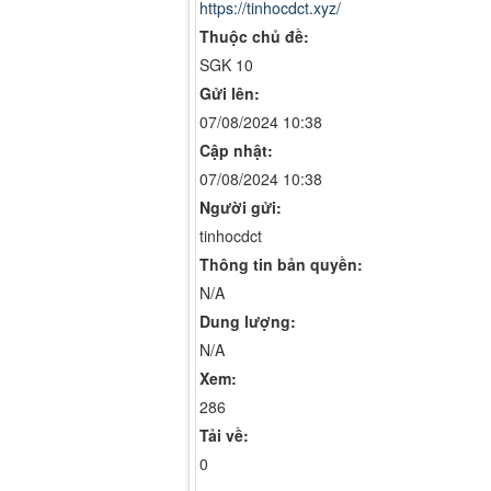
https://tinhocdct.xyz/
Thuộc chủ đề:
SGK 10
Gửi lên:
07/08/2024 10:38
Cập nhật:
07/08/2024 10:38
Người gửi:
tinhocdct
Thông tin bản quyền:
N/A
Dung lượng:
N/A
Xem:
286
Tải về:
0