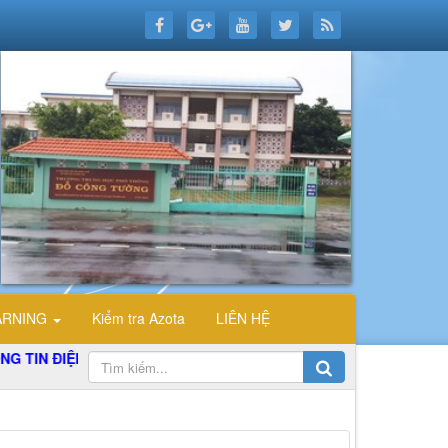
ARNING
Kiểm tra Azota
LIÊN HỆ
N ĐIỆN TỬ TỔ TIN HỌC TRƯỜNG THPT ĐỖ CÔNG TƯỜNG