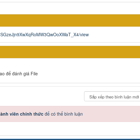
/1YwXnSGzeJjn9XwXqRoMW3QwOoXWaT_X4/view
sao để đánh giá File
ành viên chính thức
để có thể bình luận