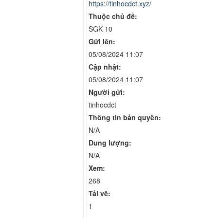
https://tinhocdct.xyz/
Thuộc chủ đề:
SGK 10
Gửi lên:
05/08/2024 11:07
Cập nhật:
05/08/2024 11:07
Người gửi:
tinhocdct
Thông tin bản quyền:
N/A
Dung lượng:
N/A
Xem:
268
Tải về:
1