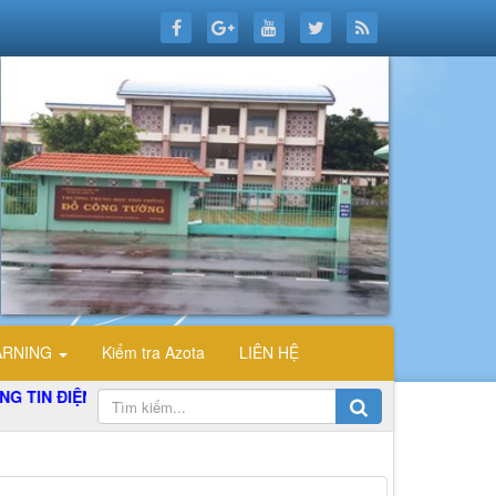
ARNING
Kiểm tra Azota
LIÊN HỆ
 ĐIỆN TỬ TỔ TIN HỌC TRƯỜNG THPT ĐỖ CÔNG TƯỜNG