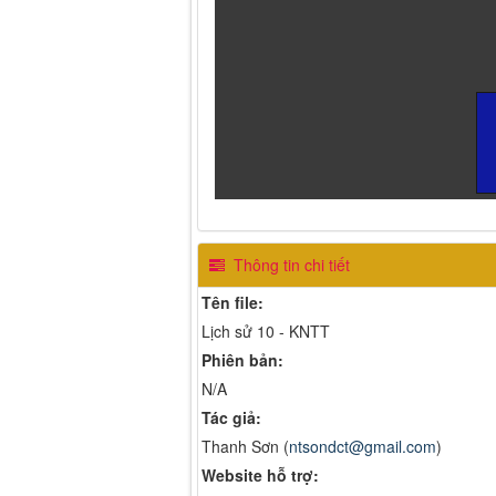
Thông tin chi tiết
Tên file:
Lịch sử 10 - KNTT
Phiên bản:
N/A
Tác giả:
Thanh Sơn (
ntsondct@gmail.com
)
Website hỗ trợ: