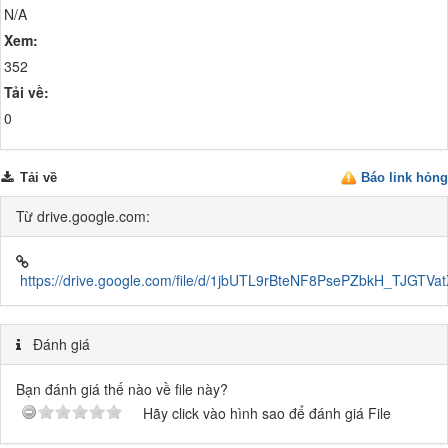
N/A
Xem:
352
Tải về:
0
Tải về
Báo link hỏng
Từ drive.google.com:
https://drive.google.com/file/d/1jbUTL9rBteNF8PsePZbkH_TJGTVat
Đánh giá
Bạn đánh giá thế nào về file này?
Hãy click vào hình sao để đánh giá File