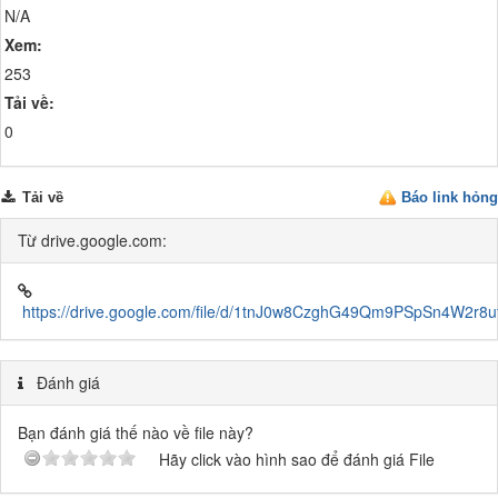
N/A
Xem:
253
Tải về:
0
Tải về
Báo link hỏng
Từ drive.google.com:
https://drive.google.com/file/d/1tnJ0w8CzghG49Qm9PSpSn4W2r8u
Đánh giá
Bạn đánh giá thế nào về file này?
Hãy click vào hình sao để đánh giá File