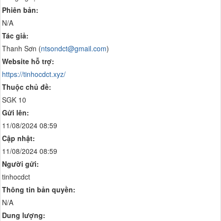
Phiên bản:
N/A
Tác giả:
Thanh Sơn (
ntsondct@gmail.com
)
Website hỗ trợ:
https://tinhocdct.xyz/
Thuộc chủ đề:
SGK 10
Gửi lên:
11/08/2024 08:59
Cập nhật:
11/08/2024 08:59
Người gửi:
tinhocdct
Thông tin bản quyền:
N/A
Dung lượng: