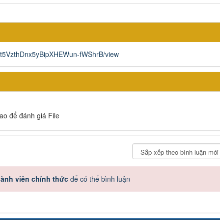
xsOxt5VzthDnx5yBipXHEWun-fWShrB/view
sao để đánh giá File
ành viên chính thức
để có thể bình luận