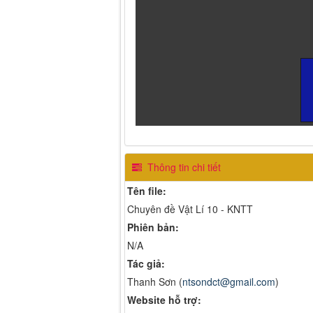
Thông tin chi tiết
Tên file:
Chuyên đề Vật Lí 10 - KNTT
Phiên bản:
N/A
Tác giả:
Thanh Sơn (
ntsondct@gmail.com
)
Website hỗ trợ: