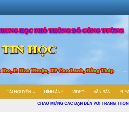
TÀI NGUYÊN
HÌNH ẢNH
VIDEO
VĂN BẢN
ELE
CHÀO MỪNG CÁC BẠN ĐẾN VỚI TRANG THÔNG TIN 