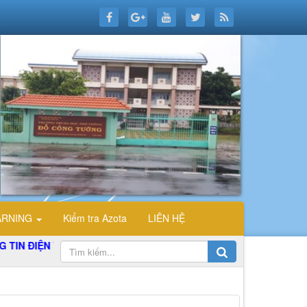
ARNING
Kiểm tra Azota
LIÊN HỆ
ĐIỆN TỬ TỔ TIN HỌC TRƯỜNG THPT ĐỖ CÔNG TƯỜNG