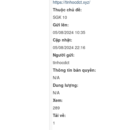
https://tinhocdct.xyz/
Thuộc chủ đề:
SGK 10
Gửi lên:
05/08/2024 10:35
Cập nhật:
05/08/2024 22:16
Người gửi:
tinhocdct
Thông tin bản quyền:
N/A
Dung lượng:
N/A
Xem:
289
Tải về:
1