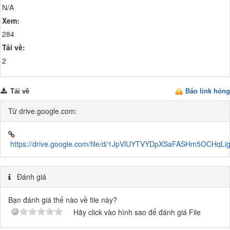
N/A
Xem:
284
Tải về:
2
Tải về
Báo link hỏng
Từ drive.google.com:
https://drive.google.com/file/d/1JpVlUYTVYDpXSaFASHm5OCHqLi
Đánh giá
Bạn đánh giá thế nào về file này?
Hãy click vào hình sao để đánh giá File