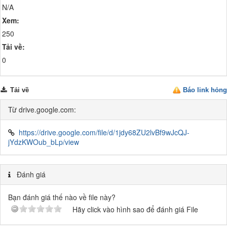
N/A
Xem:
250
Tải về:
0
Tải về
Báo link hỏng
Từ drive.google.com:
https://drive.google.com/file/d/1jdy68ZU2lvBf9wJcQJ-
jYdzKWOub_bLp/view
Đánh giá
Bạn đánh giá thế nào về file này?
Hãy click vào hình sao để đánh giá File