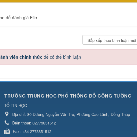
sao để đánh giá File
ành viên chính thức
để có thể bình luận
TRƯỜNG TRUNG HỌC PHỔ THÔNG ĐỖ CÔNG TƯỜNG
TỔ TIN HỌC
Địa chỉ:
80 Đường Nguyễn Văn Tre, Phường Cao Lãnh, Đồng Tháp
Điện thoại:
02773851512
Fax:
+84-2773851512