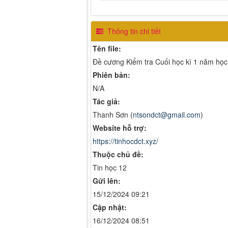
Thông tin chi tiết
Tên file:
Đề cương Kiểm tra Cuối học kì 1 năm họ
Phiên bản:
N/A
Tác giả:
Thanh Sơn (
ntsondct@gmail.com
)
Website hỗ trợ:
https://tinhocdct.xyz/
Thuộc chủ đề:
Tin học 12
Gửi lên:
15/12/2024 09:21
Cập nhật:
16/12/2024 08:51