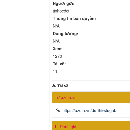
Người gửi:
tinhocdct
Thông tin bản quyền:
N/A
Dung lượng:
N/A
Xem:
1270
Tải về:
11
Tải về
Từ azota.vn:
https://azota.vn/de-thi/wlugab
Đánh giá