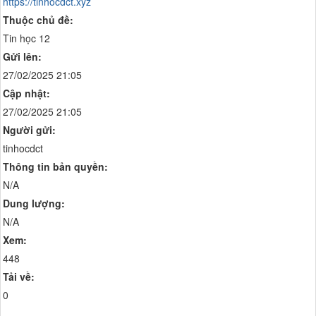
https://tinhocdct.xyz
Thuộc chủ đề:
Tin học 12
Gửi lên:
27/02/2025 21:05
Cập nhật:
27/02/2025 21:05
Người gửi:
tinhocdct
Thông tin bản quyền:
N/A
Dung lượng:
N/A
Xem:
448
Tải về:
0