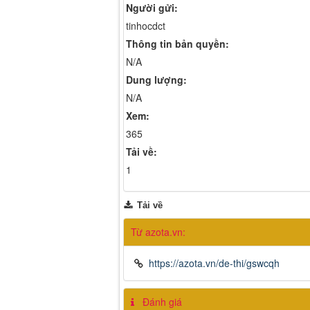
Người gửi:
tinhocdct
Thông tin bản quyền:
N/A
Dung lượng:
N/A
Xem:
365
Tải về:
1
Tải về
Từ azota.vn:
https://azota.vn/de-thi/gswcqh
Đánh giá