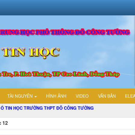
TÀI NGUYÊN
HÌNH ẢNH
VIDEO
VĂN BẢN
ELE
N HỌC TRƯỜNG THPT ĐỖ CÔNG TƯỜNG
c 12