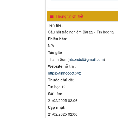
Thông tin chi tiết
Tên file:
Câu hỏi trắc nghiệm Bài 22 - Tin học 12
Phiên bản:
N/A
Tác giả:
Thanh Sơn (
ntsondct@gmail.com
)
Website hỗ trợ:
https://tinhocdct.xyz
Thuộc chủ đề:
Tin học 12
Gửi lên:
21/02/2025 02:06
Cập nhật:
21/02/2025 02:06