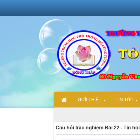
GIỚI THIỆU
TIN TỨC
O MỪNG CÁC BẠN ĐẾN VỚI TRANG THÔNG TIN ĐIỆN TỬ TỔ TI
Câu hỏi trắc nghiệm Bài 22 - Tin họ