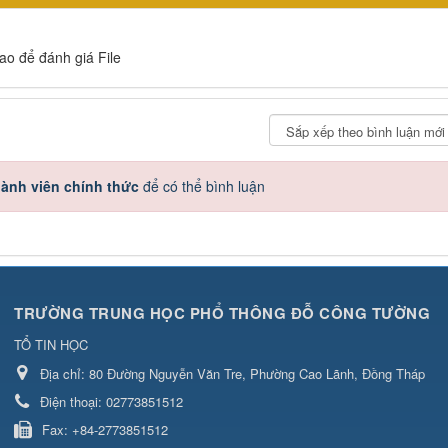
sao để đánh giá File
ành viên chính thức
để có thể bình luận
TRƯỜNG TRUNG HỌC PHỔ THÔNG ĐỖ CÔNG TƯỜNG
TỔ TIN HỌC
Địa chỉ:
80 Đường Nguyễn Văn Tre, Phường Cao Lãnh, Đồng Tháp
Điện thoại:
02773851512
Fax:
+84-2773851512