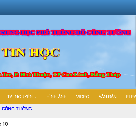
TÀI NGUYÊN
HÌNH ẢNH
VIDEO
VĂN BẢN
ELE
NG TƯỜNG
c 10