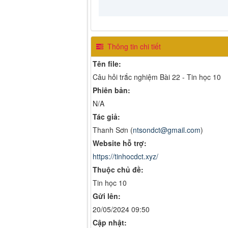
Thông tin chi tiết
Tên file:
Câu hỏi trắc nghiệm Bài 22 - Tin học 10
Phiên bản:
N/A
Tác giả:
Thanh Sơn (
ntsondct@gmail.com
)
Website hỗ trợ:
https://tinhocdct.xyz/
Thuộc chủ đề:
Tin học 10
Gửi lên:
20/05/2024 09:50
Cập nhật: