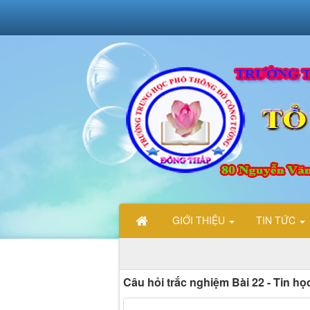
GIỚI THIỆU
TIN TỨC
TRANG THÔNG TIN ĐIỆN TỬ TỔ TIN HỌC TRƯỜNG THPT ĐỖ CÔ
Câu hỏi trắc nghiệm Bài 22 - Tin họ