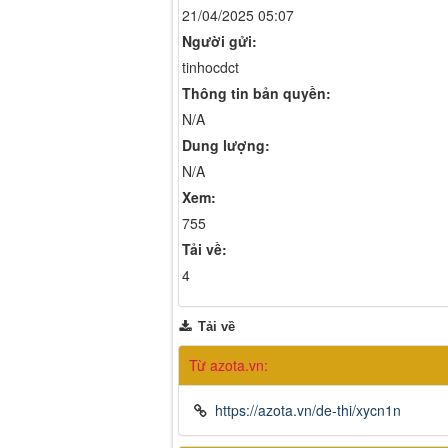
21/04/2025 05:07
Người gửi:
tinhocdct
Thông tin bản quyền:
N/A
Dung lượng:
N/A
Xem:
755
Tải về:
4
Tải về
Từ azota.vn:
https://azota.vn/de-thi/xycn1n