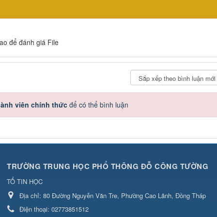
sao để đánh giá File
ành viên chính thức
để có thể bình luận
TRƯỜNG TRUNG HỌC PHỔ THÔNG ĐỖ CÔNG TƯỜNG
TỔ TIN HỌC
Địa chỉ:
80 Đường Nguyễn Văn Tre, Phường Cao Lãnh, Đồng Tháp
Điện thoại:
02773851512