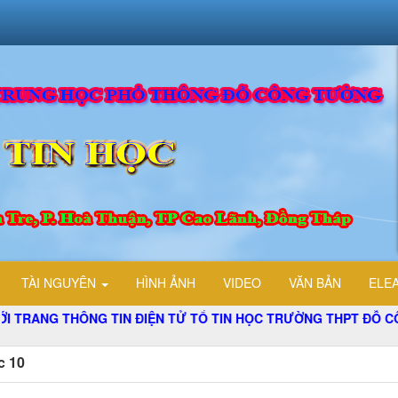
TÀI NGUYÊN
HÌNH ẢNH
VIDEO
VĂN BẢN
ELE
NG THÔNG TIN ĐIỆN TỬ TỔ TIN HỌC TRƯỜNG THPT ĐỖ CÔNG 
c 10