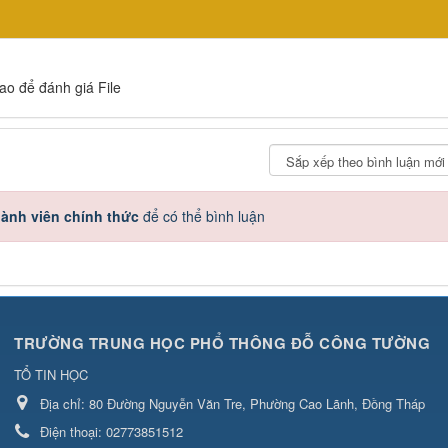
sao để đánh giá File
ành viên chính thức
để có thể bình luận
TRƯỜNG TRUNG HỌC PHỔ THÔNG ĐỖ CÔNG TƯỜNG
TỔ TIN HỌC
Địa chỉ:
80 Đường Nguyễn Văn Tre, Phường Cao Lãnh, Đồng Tháp
Điện thoại:
02773851512