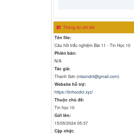
Thông tin chi tiết
Tên file:
Câu hỏi trắc nghiệm Bài 11 - Tin Học 10
Phiên bản:
N/A
Tác giả:
Thanh Sơn (
ntsondct@gmail.com
)
Website hỗ trợ:
https://tinhocdct.xyz/
Thuộc chủ đề:
Tin học 10
Gửi lên:
15/05/2024 05:37
Cập nhật: