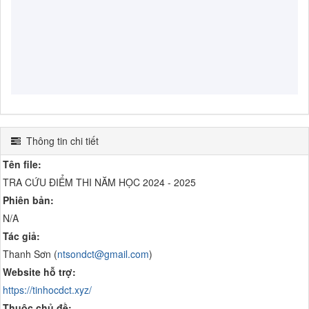
Thông tin chi tiết
Tên file:
TRA CỨU ĐIỂM THI NĂM HỌC 2024 - 2025
Phiên bản:
N/A
Tác giả:
Thanh Sơn (
ntsondct@gmail.com
)
Website hỗ trợ:
https://tinhocdct.xyz/
Thuộc chủ đề: