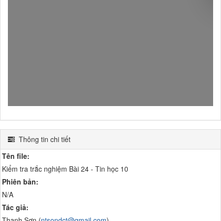
Thông tin chi tiết
Tên file:
Kiểm tra trắc nghiệm Bài 24 - Tin học 10
Phiên bản:
N/A
Tác giả:
Thanh Sơn (
ntsondct@gmail.com
)