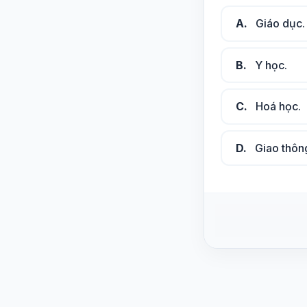
A.
Giáo dục.
B.
Y học.
C.
Hoá học.
D.
Giao thôn